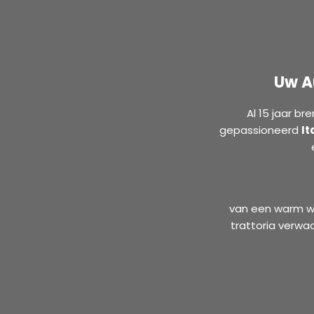
Uw A
Al 15 jaar br
gepassioneerd
It
van een warm we
trattoria verwa