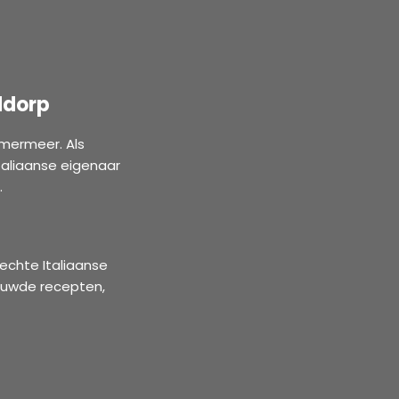
ddorp
mermeer. Als
taliaanse eigenaar
.
echte Italiaanse
rouwde recepten,